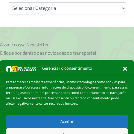
Categorias
Assine nossa
Newsletter!
E fique por dentro das novidades do transporte!
Seu endereço de e-mail
est
á
protegido de acordo com nossa Política de Privacidade, que pode ser lida
Gerenciar o consentimento
clicando aqui.
Digite
Para fornecer as melhores experiências, usamos tecnologias como cookies para
Assinar
seu
armazenar e/ou acessar informações do dispositivo. O consentimento para essas
e-
tecnologias nos permitirá processar dados como comportamento de navegação
mail…
ou IDs exclusivos neste site. Não consentir ou retirar o consentimento pode
afetar negativamente certos recursos e funções.
© 2018 - 2026
Aceitar
Portal Notícias do Transporte