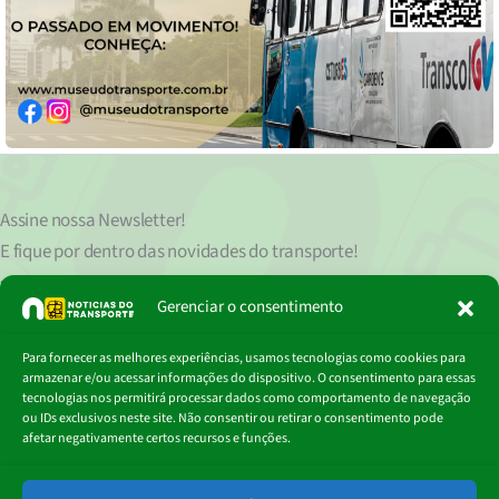
Assine nossa
Newsletter!
E fique por dentro das novidades do transporte!
Seu endereço de e-mail
est
á
protegido de acordo com nossa Política de Privacidade, que pode ser lida
Gerenciar o consentimento
clicando aqui.
Digite
Para fornecer as melhores experiências, usamos tecnologias como cookies para
Assinar
seu
armazenar e/ou acessar informações do dispositivo. O consentimento para essas
e-
tecnologias nos permitirá processar dados como comportamento de navegação
mail…
ou IDs exclusivos neste site. Não consentir ou retirar o consentimento pode
afetar negativamente certos recursos e funções.
© 2018 - 2026