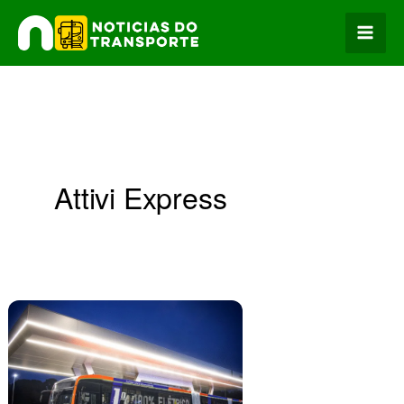
Ir
para
o
conteúdo
Attivi Express