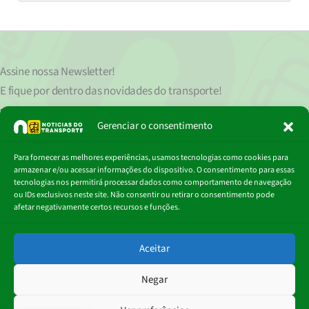
Assine nossa
Newsletter!
E fique por dentro das novidades do transporte!
Seu endereço de e-mail
est
á
protegido de acordo com nossa Política de Privacidade, que pode ser lida
Gerenciar o consentimento
clicando aqui.
Digite
Para fornecer as melhores experiências, usamos tecnologias como cookies para
Assinar
seu
armazenar e/ou acessar informações do dispositivo. O consentimento para essas
e-
tecnologias nos permitirá processar dados como comportamento de navegação
mail…
ou IDs exclusivos neste site. Não consentir ou retirar o consentimento pode
afetar negativamente certos recursos e funções.
© 2018 - 2026
Aceitar
Portal Notícias do Transporte
Negar