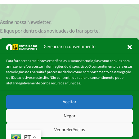
Assine nossa
Newsletter!
E fique por dentro das novidades do transporte!
Seu endereço de e-mail
est
á
protegido de acordo com nossa Política de Privacidade, que pode ser lida
Gerenciar o consentimento
clicando aqui.
Digite
Para fornecer as melhores experiências, usamos tecnologias como cookies para
Assinar
seu
armazenar e/ou acessar informações do dispositivo. O consentimento para essas
e-
tecnologias nos permitirá processar dados como comportamento de navegação
mail…
ou IDs exclusivos neste site. Não consentir ou retirar o consentimento pode
afetar negativamente certos recursos e funções.
© 2018 - 2026
Aceitar
Portal Notícias do Transporte
Negar
Ver preferências
PT