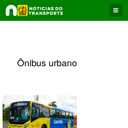
Ir
para
o
conteúdo
Ônibus urbano