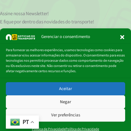
Assine nossa
Newsletter!
E fique por dentro das novidades do transporte!
Seu endereço de e-mail
est
á
protegido de acordo com nossa Política de Privacidade, que pode ser lida
Gerenciar o consentimento
clicando aqui.
Digite
Para fornecer as melhores experiências, usamos tecnologias como cookies para
Assinar
seu
armazenar e/ou acessar informações do dispositivo. O consentimento para essas
e-
tecnologias nos permitirá processar dados como comportamento de navegação
mail…
ou IDs exclusivos neste site. Não consentir ou retirar o consentimento pode
afetar negativamente certos recursos e funções.
© 2018 - 2026
Aceitar
Portal Notícias do Transporte
Negar
Ver preferências
PT
Política de Privacidade
Política de Privacidade