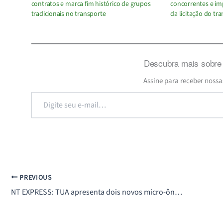
contratos e marca fim histórico de grupos
concorrentes e i
tradicionais no transporte
da licitação do t
Descubra mais sobre 
Assine para receber nossa
Digite
seu
e-
mail…
PREVIOUS
NT EXPRESS: TUA apresenta dois novos micro-ônibus para transporte de Araçatuba (SP)