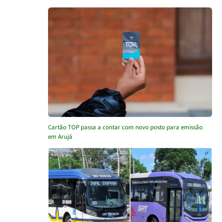
Cartão TOP passa a contar com novo posto para emissão
em Arujá