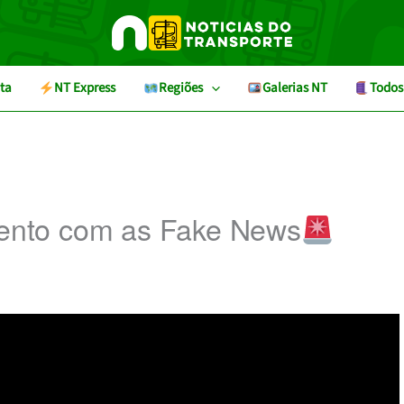
ta
NT Express
Regiões
Galerias NT
Todos
atento com as Fake News