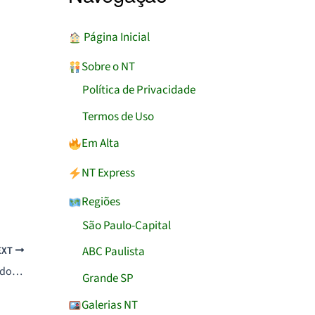
︎ Página Inicial
Sobre o NT
Política de Privacidade
Termos de Uso
Em Alta
NT Express
Regiões
São Paulo-Capital
ABC Paulista
EXT
Mobi-Rio inicia recebimento de 25 ônibus locados da CS Brasil para reforçar o BRT
Grande SP
Galerias NT