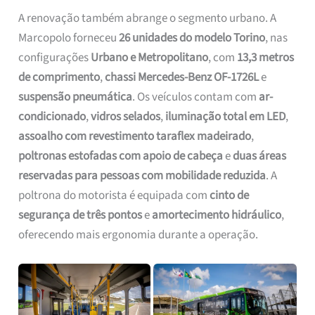
A renovação também abrange o segmento urbano. A
Marcopolo forneceu
26 unidades do modelo Torino
, nas
configurações
Urbano e Metropolitano
, com
13,3 metros
de comprimento
,
chassi Mercedes-Benz OF-1726L
e
suspensão pneumática
. Os veículos contam com
ar-
condicionado
,
vidros selados
,
iluminação total em LED
,
assoalho com revestimento taraflex madeirado
,
poltronas estofadas com apoio de cabeça
e
duas áreas
reservadas para pessoas com mobilidade reduzida
. A
poltrona do motorista é equipada com
cinto de
segurança de três pontos
e
amortecimento hidráulico
,
oferecendo mais ergonomia durante a operação.