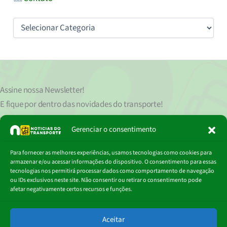
Categorias
Assine nossa
Newsletter!
E fique por dentro das novidades do transporte!
Seu endereço de e-mail
est
á
protegido de acordo com nossa Política de Privacidade, que pode ser lida
Gerenciar o consentimento
clicando aqui.
Digite
Para fornecer as melhores experiências, usamos tecnologias como cookies para
Assinar
seu
armazenar e/ou acessar informações do dispositivo. O consentimento para essas
e-
tecnologias nos permitirá processar dados como comportamento de navegação
mail…
ou IDs exclusivos neste site. Não consentir ou retirar o consentimento pode
afetar negativamente certos recursos e funções.
© 2018 - 2026
Aceitar