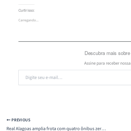
Curtir isso:
Carregando...
Descubra mais sobre 
Assine para receber nossa
Digite
seu
e-
mail…
PREVIOUS
Real Alagoas amplia frota com quatro ônibus zero quilômetro