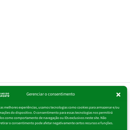
Gerenciar o consentimento
igite
Assinar
r as melhores experiências, usamos tecnologias como cookies para armazenar e/ou
eu
mações do dispositivo. O consentimento para essas tecnologias nos permitirá
-
dos como comportamento de navegação ou IDs exclusivos neste site. Não
ail…
retirar o consentimento pode afetar negativamente certos recursos e funções.