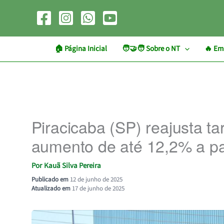
Ir
para
o
conteúdo
🏠︎ Página Inicial
🧑‍🤝‍🧑 Sobre o NT
🔥 Em
Piracicaba (SP) reajusta ta
aumento de até 12,2% a par
Por
Kauã Silva Pereira
Publicado em
12 de junho de 2025
Atualizado em
17 de junho de 2025