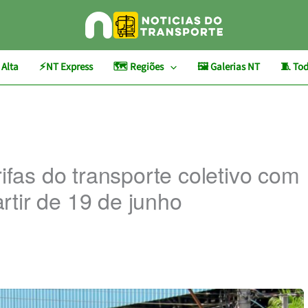
 Alta
⚡NT Express
🗺️ Regiões
🖼️ Galerias NT
🧵 Tod
rifas do transporte coletivo com
tir de 19 de junho