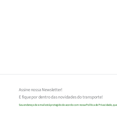
Assine nossa
Newsletter!
E fique por dentro das novidades do transporte!
Seu endereço de e-mail
est
á
protegido de acordo com nossa Política de Privacidade, que 