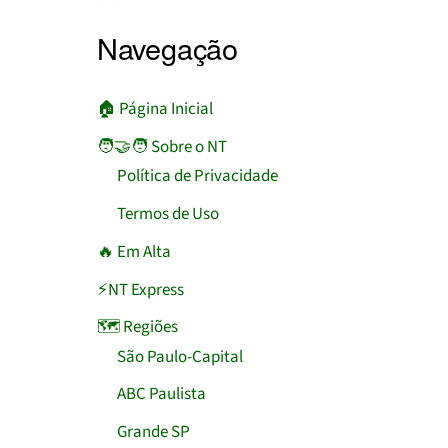
Navegação
🏠︎ Página Inicial
🧑‍🤝‍🧑 Sobre o NT
Política de Privacidade
Termos de Uso
🔥 Em Alta
⚡NT Express
🗺️ Regiões
São Paulo-Capital
ABC Paulista
Grande SP