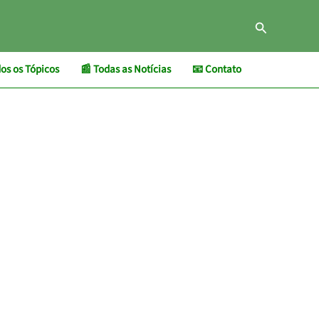
Pesquisar
os os Tópicos
📰 Todas as Notícias
📧 Contato