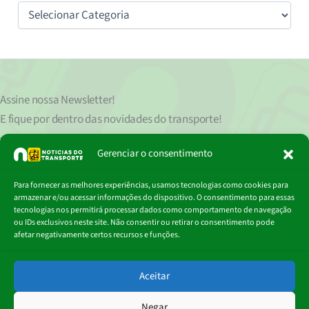
Categorias
Assine nossa
Newsletter!
E fique por dentro das novidades do transporte!
Seu endereço de e-mail
est
á
protegido de acordo com nossa Política de Privacidade, que pode ser lida
Gerenciar o consentimento
clicando aqui.
Digite
Para fornecer as melhores experiências, usamos tecnologias como cookies para
Assinar
seu
armazenar e/ou acessar informações do dispositivo. O consentimento para essas
e-
tecnologias nos permitirá processar dados como comportamento de navegação
mail…
ou IDs exclusivos neste site. Não consentir ou retirar o consentimento pode
afetar negativamente certos recursos e funções.
© 2018 - 2026
Aceitar
Portal Notícias do Transporte
Negar