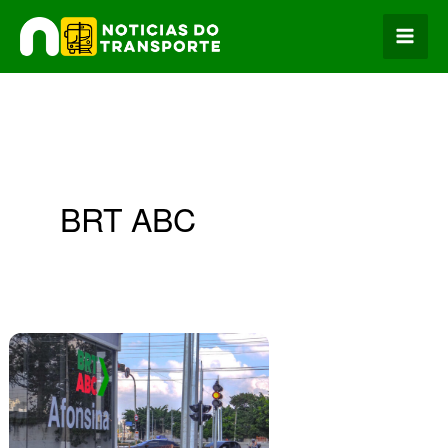
Ir
para
o
conteúdo
BRT ABC