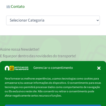
Contato
Categorias
Assine nossa
Newsletter!
E fique por dentro das novidades do transporte!
Seu endereço de e-mail
est
á
protegido de acordo com nossa Política de Privacidade, que pode ser lida
Gerenciar o consentimento
clicando aqui.
Digite
Para fornecer as melhores experiências, usamos tecnologias como cookies para
Assinar
seu
armazenar e/ou acessar informações do dispositivo. O consentimento para essas
e-
tecnologias nos permitirá processar dados como comportamento de navegação
mail…
ou IDs exclusivos neste site. Não consentir ou retirar o consentimento pode
afetar negativamente certos recursos e funções.