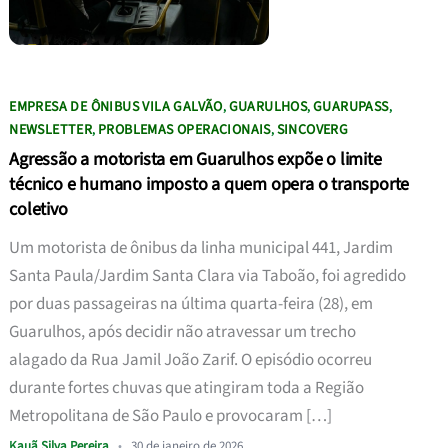
EMPRESA DE ÔNIBUS VILA GALVÃO
GUARULHOS
GUARUPASS
,
,
,
NEWSLETTER
PROBLEMAS OPERACIONAIS
SINCOVERG
,
,
Agressão a motorista em Guarulhos expõe o limite
técnico e humano imposto a quem opera o transporte
coletivo
Um motorista de ônibus da linha municipal 441, Jardim
Santa Paula/Jardim Santa Clara via Taboão, foi agredido
por duas passageiras na última quarta-feira (28), em
Guarulhos, após decidir não atravessar um trecho
alagado da Rua Jamil João Zarif. O episódio ocorreu
durante fortes chuvas que atingiram toda a Região
Metropolitana de São Paulo e provocaram […]
Kauã Silva Pereira
•
30 de janeiro de 2026