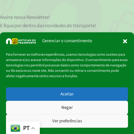
Assine nossa
Newsletter!
E fique por dentro das novidades do transporte!
Seu endereço de e-mail
est
á
protegido de acordo com nossa Política de Privacidade, que pode ser lida
Gerenciar o consentimento
clicando aqui.
Digite
Para fornecer as melhores experiências, usamos tecnologias como cookies para
Assinar
seu
armazenar e/ou acessar informações do dispositivo. O consentimento para essas
e-
tecnologias nos permitirá processar dados como comportamento de navegação
mail…
ou IDs exclusivos neste site. Não consentir ou retirar o consentimento pode
afetar negativamente certos recursos e funções.
© 2018 - 2026
Aceitar
Portal Notícias do Transporte
Negar
Ver preferências
PT