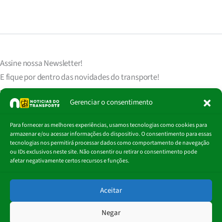
Assine nossa
Newsletter!
E fique por dentro das novidades do transporte!
Seu endereço de e-mail
est
á
protegido de acordo com nossa Política de Privacidade, que pode ser lida
Gerenciar o consentimento
clicando aqui.
Digite
Para fornecer as melhores experiências, usamos tecnologias como cookies para
Assinar
seu
armazenar e/ou acessar informações do dispositivo. O consentimento para essas
e-
tecnologias nos permitirá processar dados como comportamento de navegação
mail…
ou IDs exclusivos neste site. Não consentir ou retirar o consentimento pode
afetar negativamente certos recursos e funções.
© 2018 - 2026
Aceitar
Portal Notícias do Transporte
Negar