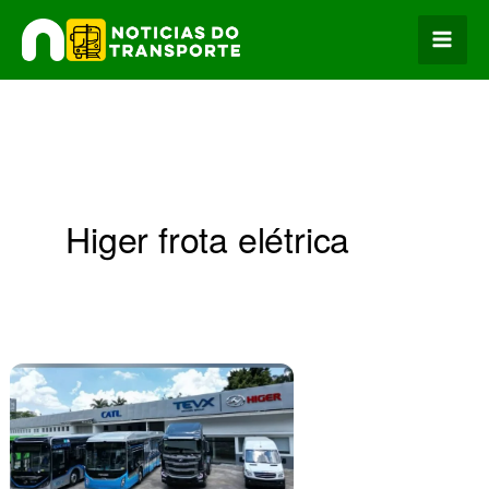
Ir
para
o
conteúdo
Higer frota elétrica