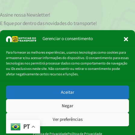
Assine nossa
Newsletter!
E fique por dentro das novidades do transporte!
Seu endereço de e-mail
est
á
protegido de acordo com nossa Política de Privacidade, que pode ser lida
Gerenciar o consentimento
clicando aqui.
Digite
Para fornecer as melhores experiências, usamos tecnologias como cookies para
Assinar
seu
armazenar e/ou acessar informações do dispositivo. O consentimento para essas
e-
tecnologias nos permitirá processar dados como comportamento de navegação
mail…
ou IDs exclusivos neste site. Não consentir ou retirar o consentimento pode
afetar negativamente certos recursos e funções.
© 2018 - 2026
Aceitar
Portal Notícias do Transporte
Negar
Ver preferências
PT
Política de Privacidade
Política de Privacidade