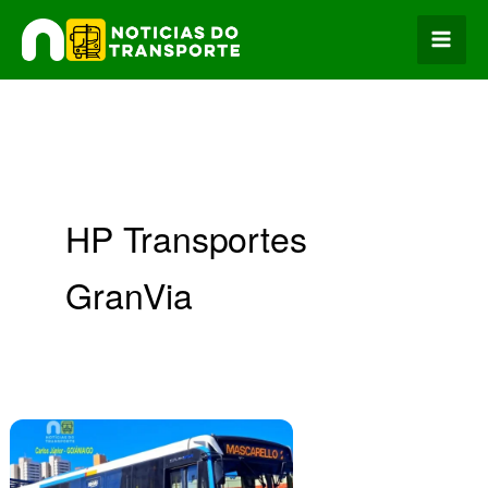
Ir
para
o
conteúdo
HP Transportes
GranVia