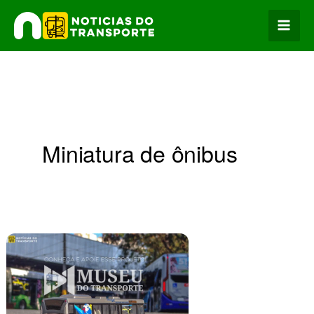
Ir
para
o
conteúdo
Miniatura de ônibus