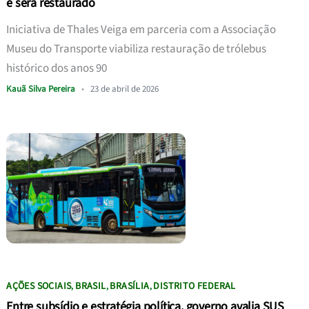
e será restaurado
Iniciativa de Thales Veiga em parceria com a Associação
Museu do Transporte viabiliza restauração de trólebus
histórico dos anos 90
Kauã Silva Pereira
•
23 de abril de 2026
AÇÕES SOCIAIS
BRASIL
BRASÍLIA
DISTRITO FEDERAL
,
,
,
Entre subsídio e estratégia política, governo avalia SUS