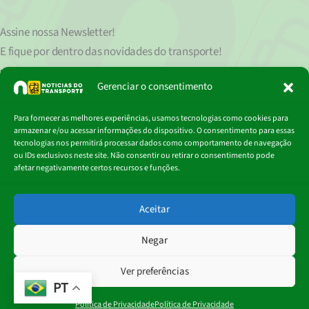
Assine nossa
Newsletter!
E fique por dentro das novidades do transporte!
Seu endereço de e-mail
est
á
protegido de acordo com nossa Política de Privacidade, que pode ser lida
Gerenciar o consentimento
clicando aqui.
Digite
Para fornecer as melhores experiências, usamos tecnologias como cookies para
Assinar
seu
armazenar e/ou acessar informações do dispositivo. O consentimento para essas
e-
tecnologias nos permitirá processar dados como comportamento de navegação
mail…
ou IDs exclusivos neste site. Não consentir ou retirar o consentimento pode
afetar negativamente certos recursos e funções.
© 2018 - 2026
Aceitar
Portal Notícias do Transporte
Negar
Ver preferências
PT
Política de Privacidade
Política de Privacidade