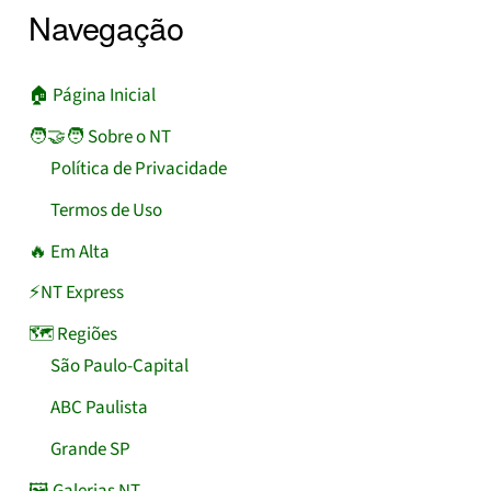
Navegação
🏠︎ Página Inicial
🧑‍🤝‍🧑 Sobre o NT
Política de Privacidade
Termos de Uso
🔥 Em Alta
⚡NT Express
🗺️ Regiões
São Paulo-Capital
ABC Paulista
Grande SP
🖼️ Galerias NT