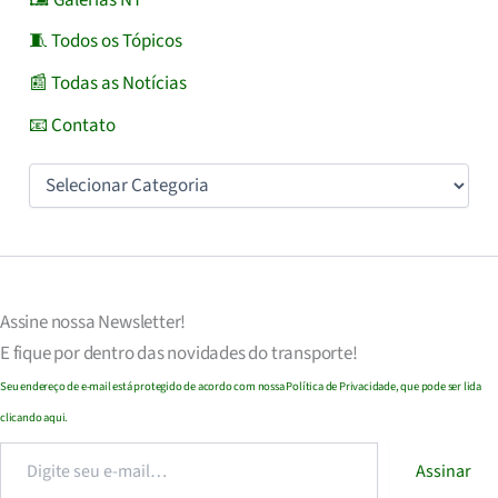
🧵 Todos os Tópicos
📰 Todas as Notícias
📧 Contato
Categorias
Assine nossa
Newsletter!
E fique por dentro das novidades do transporte!
Seu endereço de e-mail
est
á
protegido de acordo com nossa Política de Privacidade, que pode ser lida
clicando aqui.
Digite
Assinar
seu
e-