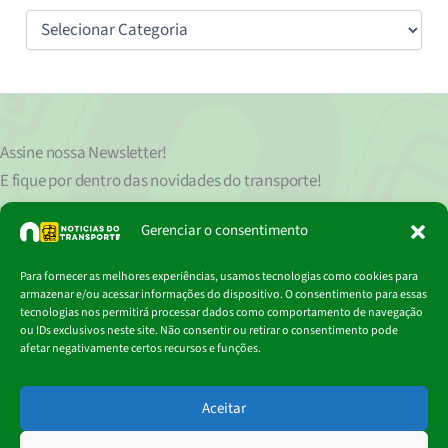
Categorias
Assine nossa
Newsletter!
E fique por dentro das novidades do transporte!
Seu endereço de e-mail
est
á
protegido de acordo com nossa Política de Privacidade, que pode ser lida
Gerenciar o consentimento
clicando aqui.
Digite
Para fornecer as melhores experiências, usamos tecnologias como cookies para
Assinar
seu
armazenar e/ou acessar informações do dispositivo. O consentimento para essas
e-
tecnologias nos permitirá processar dados como comportamento de navegação
mail…
ou IDs exclusivos neste site. Não consentir ou retirar o consentimento pode
afetar negativamente certos recursos e funções.
© 2018 - 2026
Aceitar
Portal Notícias do Transporte