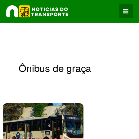
Ir
para
o
conteúdo
Ônibus de graça