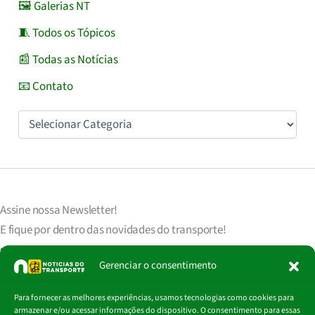
🖼️ Galerias NT
🧵 Todos os Tópicos
📰 Todas as Notícias
📧 Contato
Categorias
Assine nossa
Newsletter!
E fique por dentro das novidades do transporte!
Seu endereço de e-mail
est
á
protegido de acordo com nossa Política de Privacidade, que pode ser lida
Gerenciar o consentimento
clicando aqui.
Digite
Para fornecer as melhores experiências, usamos tecnologias como cookies para
Assinar
seu
armazenar e/ou acessar informações do dispositivo. O consentimento para essas