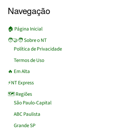
Navegação
🏠︎ Página Inicial
🧑‍🤝‍🧑 Sobre o NT
Política de Privacidade
Termos de Uso
🔥 Em Alta
⚡NT Express
🗺️ Regiões
São Paulo-Capital
ABC Paulista
Grande SP