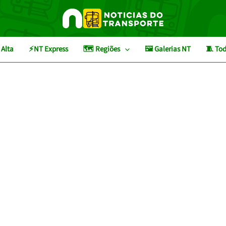
 Alta
⚡NT Express
🗺️ Regiões
🖼️ Galerias NT
🧵 Tod