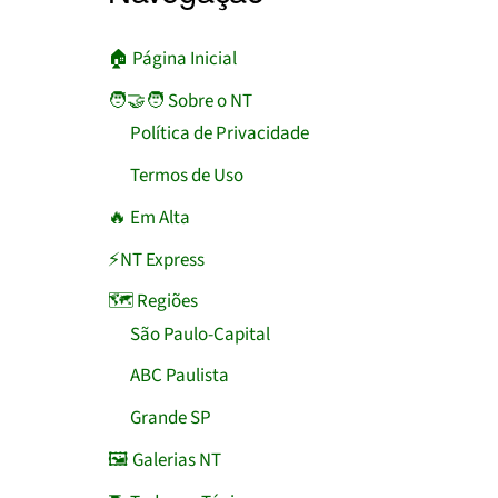
🏠︎ Página Inicial
🧑‍🤝‍🧑 Sobre o NT
Política de Privacidade
Termos de Uso
🔥 Em Alta
⚡NT Express
🗺️ Regiões
São Paulo-Capital
ABC Paulista
Grande SP
🖼️ Galerias NT