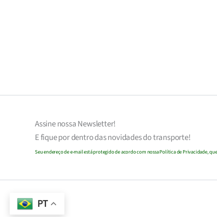
Assine nossa
Newsletter!
E fique por dentro das novidades do transporte!
Seu endereço de e-mail
est
á
protegido de acordo com nossa Política de Privacidade, que 
© 2018 - 2026
PT
Portal Notícias do Transporte