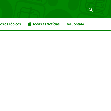
Pesquisar
os os Tópicos
📰 Todas as Notícias
📧 Contato