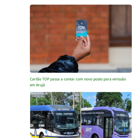
Cartão TOP passa a contar com novo posto para emissão
em Arujá