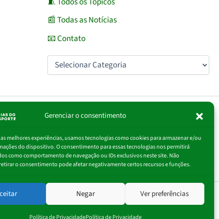
🧵 Todos os Tópicos
📰 Todas as Notícias
📧 Contato
Gerenciar o consentimento
igite
Assinar
r as melhores experiências, usamos tecnologias como cookies para armazenar e/ou
eu
mações do dispositivo. O consentimento para essas tecnologias nos permitirá
-
dos como comportamento de navegação ou IDs exclusivos neste site. Não
ail…
retirar o consentimento pode afetar negativamente certos recursos e funções.
ceitar
Negar
Ver preferências
Política de Privacidade
Política de Privacidade