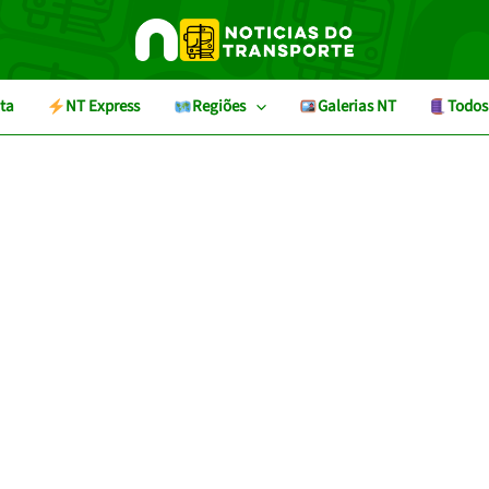
ta
NT Express
Regiões
Galerias NT
Todos