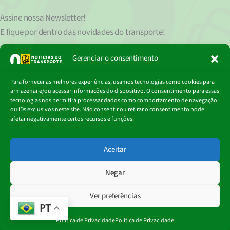
Assine nossa
Newsletter!
E fique por dentro das novidades do transporte!
Seu endereço de e-mail
est
á
protegido de acordo com nossa Política de Privacidade, que pode ser lida
Gerenciar o consentimento
clicando aqui.
Digite
Para fornecer as melhores experiências, usamos tecnologias como cookies para
Assinar
seu
armazenar e/ou acessar informações do dispositivo. O consentimento para essas
e-
tecnologias nos permitirá processar dados como comportamento de navegação
mail…
ou IDs exclusivos neste site. Não consentir ou retirar o consentimento pode
afetar negativamente certos recursos e funções.
© 2018 - 2026
Aceitar
Portal Notícias do Transporte
Negar
Ver preferências
PT
Política de Privacidade
Política de Privacidade