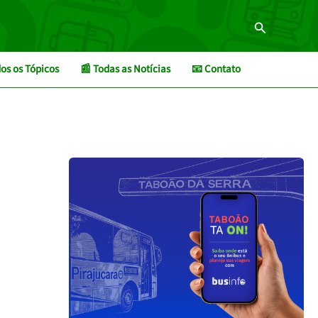
Pesquisar
os os Tópicos
📰 Todas as Notícias
📧 Contato