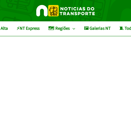
 Alta
⚡NT Express
🗺️ Regiões
🖼️ Galerias NT
🧵 Tod