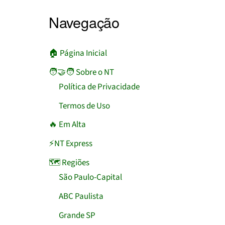
Navegação
🏠︎ Página Inicial
🧑‍🤝‍🧑 Sobre o NT
Política de Privacidade
Termos de Uso
🔥 Em Alta
⚡NT Express
🗺️ Regiões
São Paulo-Capital
ABC Paulista
Grande SP