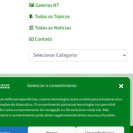
🖼️ Galerias NT
🧵 Todos os Tópicos
📰 Todas as Notícias
📧 Contato
Gerenciar o consentimento
igite
Assinar
r as melhores experiências, usamos tecnologias como cookies para armazenar e/ou
eu
mações do dispositivo. O consentimento para essas tecnologias nos permitirá
-
dos como comportamento de navegação ou IDs exclusivos neste site. Não
ail…
retirar o consentimento pode afetar negativamente certos recursos e funções.