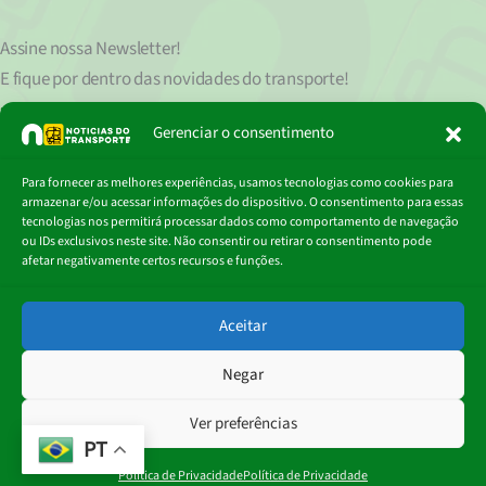
Assine nossa
Newsletter!
E fique por dentro das novidades do transporte!
Seu endereço de e-mail
est
á
protegido de acordo com nossa Política de Privacidade, que pode ser lida
Gerenciar o consentimento
clicando aqui.
Digite
Para fornecer as melhores experiências, usamos tecnologias como cookies para
Assinar
seu
armazenar e/ou acessar informações do dispositivo. O consentimento para essas
e-
tecnologias nos permitirá processar dados como comportamento de navegação
mail…
ou IDs exclusivos neste site. Não consentir ou retirar o consentimento pode
afetar negativamente certos recursos e funções.
© 2018 - 2026
Aceitar
Portal Notícias do Transporte
Negar
Ver preferências
PT
Política de Privacidade
Política de Privacidade