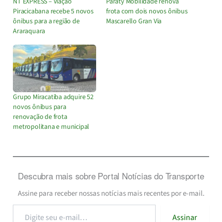
NT EXPRESS – Viação
Paraty Mobilidade renova
Piracicabana recebe 5 novos
frota com dois novos ônibus
ônibus para a região de
Mascarello Gran Via
Araraquara
Grupo Miracatiba adquire 52
novos ônibus para
renovação de frota
metropolitana e municipal
Descubra mais sobre Portal Notícias do Transporte
Assine para receber nossas notícias mais recentes por e-mail.
Digite
Assinar
seu