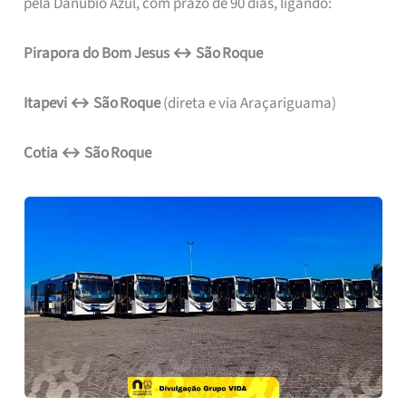
pela Danúbio Azul, com prazo de 90 dias, ligando:
Pirapora do Bom Jesus ↔ São Roque
Itapevi ↔ São Roque
(direta e via Araçariguama)
Cotia ↔ São Roque