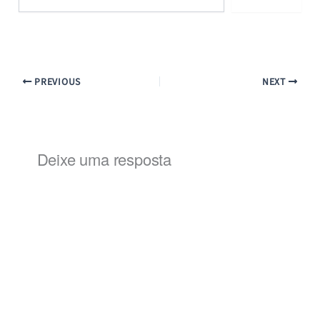
e-
mail…
PREVIOUS
NEXT
Deixe uma resposta
Alternat