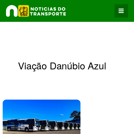
Ir
para
o
conteúdo
Viação Danúbio Azul