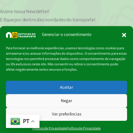
Assine nossa
Newsletter!
E fique por dentro das novidades do transporte!
Seu endereço de e-mail
est
á
protegido de acordo com nossa Política de Privacidade, que pode ser lida
Gerenciar o consentimento
clicando aqui.
Digite
Para fornecer as melhores experiências, usamos tecnologias como cookies para
Assinar
seu
armazenar e/ou acessar informações do dispositivo. O consentimento para essas
e-
tecnologias nos permitirá processar dados como comportamento de navegação
mail…
ou IDs exclusivos neste site. Não consentir ou retirar o consentimento pode
afetar negativamente certos recursos e funções.
© 2018 - 2026
Aceitar
Portal Notícias do Transporte
Negar
Ver preferências
PT
Política de Privacidade
Política de Privacidade