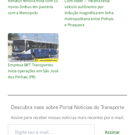
Rimatur renova frota com 10
Com Vídeo — Paraná testa
novos ônibus em parceria
veículo autônomo por
com a Marcopolo
indução magnética em linha
metropolitana entre Pinhais
e Piraquara
Empresa BRT Transportes
inicia operações em São José
dos Pinhais (PR)
Descubra mais sobre Portal Notícias do Transporte
Assine para receber nossas notícias mais recentes por e-mail.
Digite
Assinar
seu