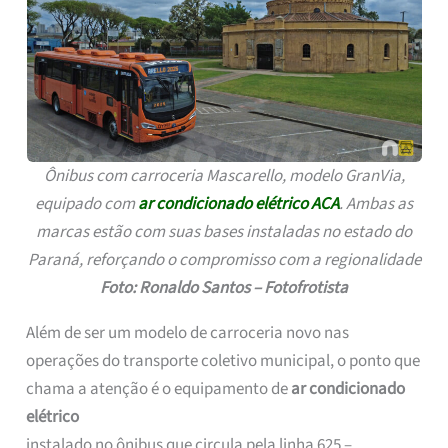
Ônibus com carroceria Mascarello, modelo GranVia,
equipado com
ar condicionado elétrico ACA
. Ambas as
marcas estão com suas bases instaladas no estado do
Paraná, reforçando o compromisso com a regionalidade
Foto: Ronaldo Santos – Fotofrotista
Além de ser um modelo de carroceria novo nas
operações do transporte coletivo municipal, o ponto que
chama a atenção é o equipamento de
ar condicionado
elétrico
instalado no ônibus que circula pela linha 625 –