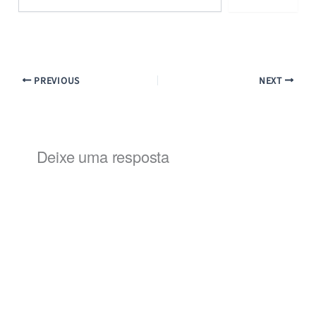
e-
mail…
PREVIOUS
NEXT
Deixe uma resposta
Alternat