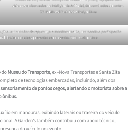
sistemas embarcados de Inteligência Artificial, demonstrados durante a
22ª BusBrasil Fest. Foto: Evelyn Lima
oluções embarcadas de segurança e monitoramento, marcando a participação
ional das tecnologias apresentadas no evento. Foto: Evelyn Lima
o
do
Museu do Transporte
, ex–Nova Transportes e Santa Zita
completo de tecnologias embarcadas, incluindo, além dos
o
sensoriamento de pontos cegos, alertando o motorista sobre a
o ônibus.
ílio em manobras, exibindo laterais ou traseira do veículo
ional. A Garden’s também contribuiu com apoio técnico,
a presença do veículo no evento.