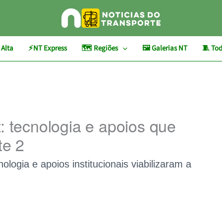
 Alta
⚡NT Express
🗺️ Regiões
🖼️ Galerias NT
🧵 Tod
: tecnologia e apoios que
te 2
ogia e apoios institucionais viabilizaram a