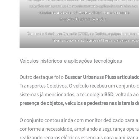
soluções embarcadas de monitoramento aplicadas também aos
veículos expostos na 22ª BusBrasil Fest. Foto: Leonardo
Monteiro/Garden’s Soluções.
Ônibus da Autobuses Cruceña (2020), da Bolívia, equipado com s
internacional na 22ª BusBrasil Fest e o alcance reg
Veículos históricos e aplicações tecnológicas
Outro destaque foi o
Busscar Urbanuss Pluss articulad
Transportes Coletivos. O veículo recebeu um conjunto 
sistemas já mencionados, a tecnologia
BSD
, voltada a
presença de objetos, veículos e pedestres nas laterais d
O conjunto contou ainda com monitor dedicado para aux
conforme a necessidade, ampliando a segurança operac
realizando reparos elétricos essenciais para viabilizar 