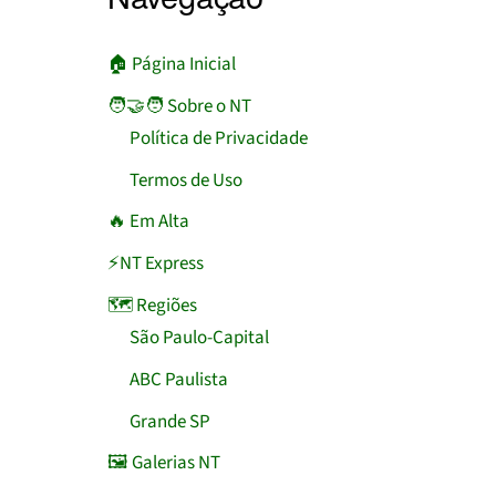
🏠︎ Página Inicial
🧑‍🤝‍🧑 Sobre o NT
Política de Privacidade
Termos de Uso
🔥 Em Alta
⚡NT Express
🗺️ Regiões
São Paulo-Capital
ABC Paulista
Grande SP
🖼️ Galerias NT