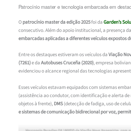
Patrocínio master e tecnologia embarcada em desta
O
patrocínio master da edição 2025
foi da
Garden
’
s Sol
consecutivo. Além do apoio institucional, a presença d
embarcadas aplicadas a diferentes veículos expostos d
Entre os destaques estiveram os veículos da
Viação Nov
(7261)
e da
Autobuses Cruceña (2020)
, empresa bolivian
evidenciou o alcance regional das tecnologias apresen
Esses veículos estavam equipados com sistemas emba
(assistência ao condutor, com identificação e alerta de 
objetos à frente),
DMS
(detecção de fadiga, uso de celula
e sistemas de comunicação bidirecional por voz, permit
Marcopolo Paradiso G8 1800DD da Viação Nova Itapemirim, com a