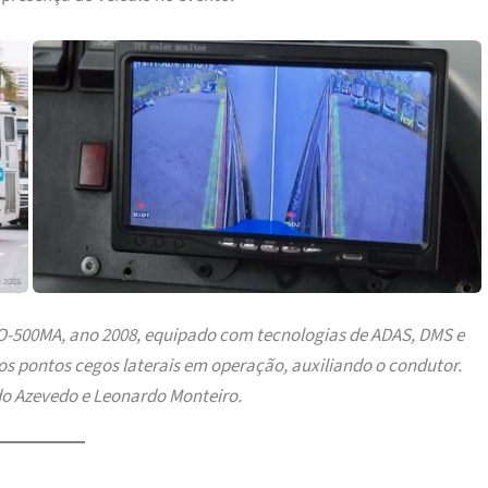
O-500MA, ano 2008, equipado com tecnologias de ADAS, DMS e
s pontos cegos laterais em operação, auxiliando o condutor.
o Azevedo e Leonardo Monteiro.