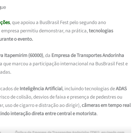
que
uções
, que apoiou a BusBrasil Fest pelo segundo ano
a empresa permitiu demonstrar, na prática,
tecnologias
urante o evento.
a Itapemirim (60000)
, da
Empresa de Transportes Andorinha
a que marcou a participação internacional na BusBrasil Fest e
tadas.
rcados de
Inteligência Artificial
, incluindo tecnologias de
ADAS
risco de colisão, desvios de faixa e presença de pedestres ou
r, uso de cigarro e distração ao dirigir),
câmeras em tempo real
indo interação direta entre central e motorista
.
s
Ônibus da Empresa de Transportes Andorinha (7261), equipado com