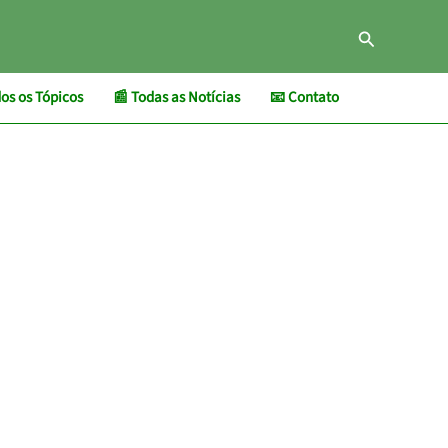
Pesquisar
os os Tópicos
📰 Todas as Notícias
📧 Contato