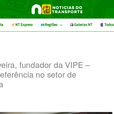
ta
NT Express
Regiões
Galerias NT
Todos
veira, fundador da VIPE –
eferência no setor de
a