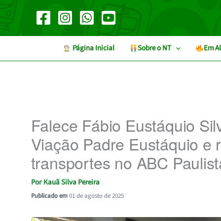
Ir
para
o
conteúdo
︎ Página Inicial
Sobre o NT
Em Al
Falece Fábio Eustáquio Sil
Viação Padre Eustáquio e r
transportes no ABC Paulist
Por
Kauã Silva Pereira
Publicado em
01 de agosto de 2025