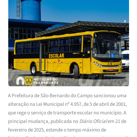
A Prefeitura de São Bernardo do Campo sancionou uma
alteração na Lei Municipal nº 4.957, de 5 de abril de 2001,
que rege o serviço de transporte escolar no município. A
principal mudança, publicada no
Diário Oficial
em 21 de
fevereiro de 2025, estende o tempo máximo de