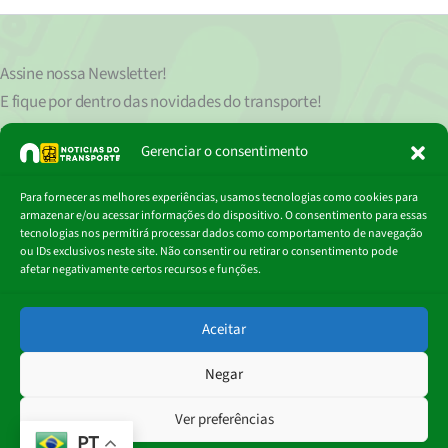
Assine nossa
Newsletter!
E fique por dentro das novidades do transporte!
Seu endereço de e-mail
est
á
protegido de acordo com nossa Política de Privacidade, que pode ser lida
Gerenciar o consentimento
clicando aqui.
Digite
Para fornecer as melhores experiências, usamos tecnologias como cookies para
Assinar
seu
armazenar e/ou acessar informações do dispositivo. O consentimento para essas
e-
tecnologias nos permitirá processar dados como comportamento de navegação
mail…
ou IDs exclusivos neste site. Não consentir ou retirar o consentimento pode
afetar negativamente certos recursos e funções.
© 2018 - 2026
Aceitar
Portal Notícias do Transporte
Negar
Ver preferências
PT