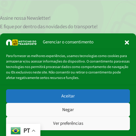
Assine nossa
Newsletter!
E fique por dentro das novidades do transporte!
Seu endereço de e-mail
est
á
protegido de acordo com nossa Política de Privacidade, que pode ser lida
Gerenciar o consentimento
clicando aqui.
Digite
Para fornecer as melhores experiências, usamos tecnologias como cookies para
Assinar
seu
armazenar e/ou acessar informações do dispositivo. O consentimento para essas
e-
tecnologias nos permitirá processar dados como comportamento de navegação
mail…
ou IDs exclusivos neste site. Não consentir ou retirar o consentimento pode
afetar negativamente certos recursos e funções.
© 2018 - 2026
Aceitar
Portal Notícias do Transporte
Negar
Ver preferências
PT