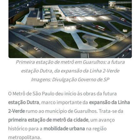
Primeira estação de metrô em Guarulhos: a futura
estação Dutra, da expansão da Linha 2-Verde
Imagens: Divulgação Governo de SP
O Metrô de São Paulo deu início às obras da futura
estação Dutra
, marco importante da
expansão da Linha
2-Verde
rumo ao município de Guarulhos. Trata-se da
primeira estação de metrô da cidade
, um avanço
histórico para a
mobilidade urbana
na região
metropolitana.