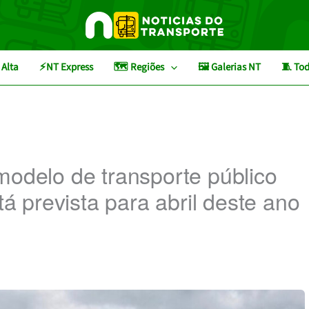
 Alta
⚡NT Express
🗺️ Regiões
🖼️ Galerias NT
🧵 Tod
modelo de transporte público
tá prevista para abril deste ano