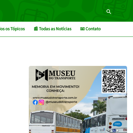
Pesquisar
os os Tópicos
📰 Todas as Notícias
📧 Contato