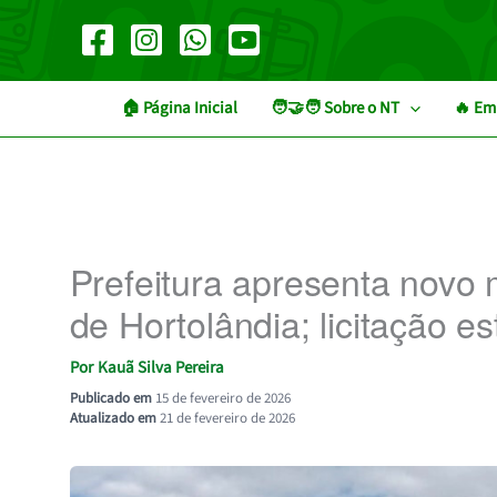
Ir
para
o
conteúdo
🏠︎ Página Inicial
🧑‍🤝‍🧑 Sobre o NT
🔥 Em
Prefeitura apresenta novo 
de Hortolândia; licitação es
Por
Kauã Silva Pereira
Publicado em
15 de fevereiro de 2026
Atualizado em
21 de fevereiro de 2026