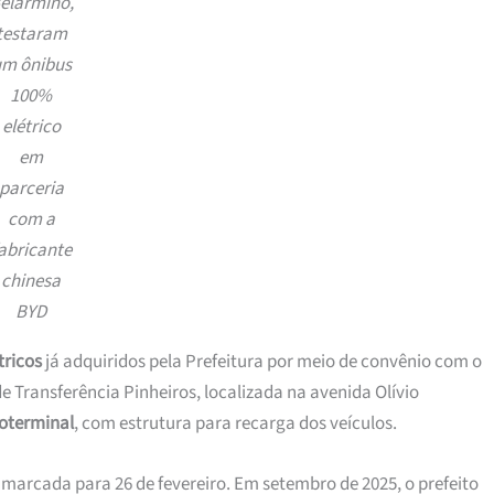
elarmino,
testaram
um ônibus
100%
elétrico
em
parceria
com a
abricante
chinesa
BYD
tricos
já adquiridos pela Prefeitura por meio de convênio com o
de Transferência Pinheiros, localizada na avenida Olívio
roterminal
, com estrutura para recarga dos veículos.
a marcada para 26 de fevereiro. Em setembro de 2025, o prefeito