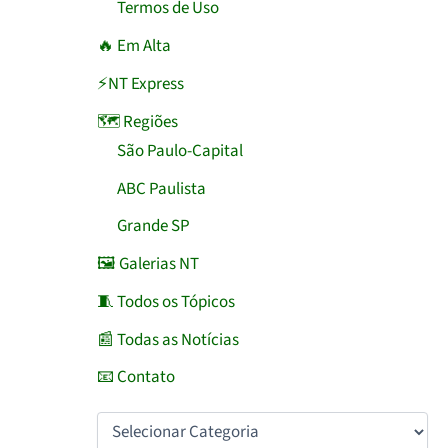
Termos de Uso
🔥 Em Alta
⚡NT Express
🗺️ Regiões
São Paulo-Capital
ABC Paulista
Grande SP
🖼️ Galerias NT
🧵 Todos os Tópicos
📰 Todas as Notícias
📧 Contato