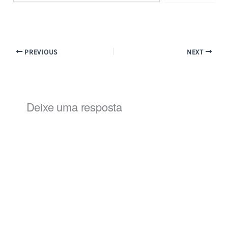
e-
mail…
PREVIOUS
NEXT
Deixe uma resposta
Alternat