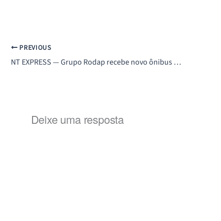
PREVIOUS
NT EXPRESS — Grupo Rodap recebe novo ônibus fabricado pela Mascarello para o sistema TREM Metropolitano
Deixe uma resposta