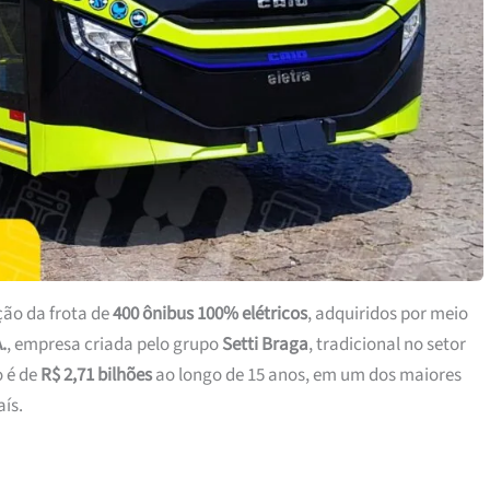
ição da frota de
400 ônibus 100% elétricos
, adquiridos por meio
.
, empresa criada pelo grupo
Setti Braga
, tradicional no setor
o é de
R$ 2,71 bilhões
ao longo de 15 anos, em um dos maiores
ís.