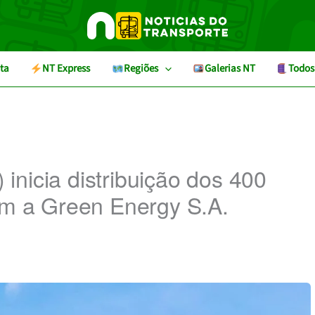
ta
NT Express
Regiões
Galerias NT
Todos
nicia distribuição dos 400
om a Green Energy S.A.