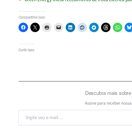
Compartilhe isso:
Curtir isso:
Descubra mais sobre 
Assine para receber nossa
Digite
seu
e-
mail…