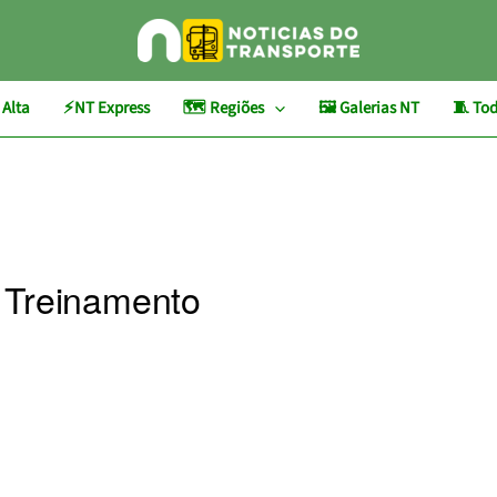
 Alta
⚡NT Express
🗺️ Regiões
🖼️ Galerias NT
🧵 Tod
 Treinamento