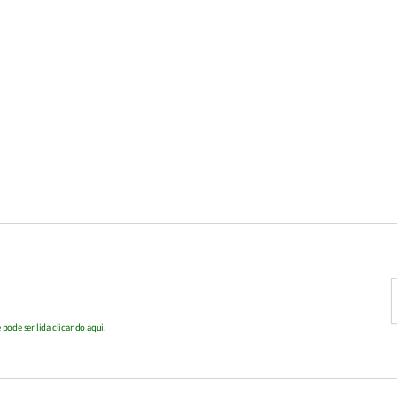
D
s
e
pode ser lida clicando aqui.
m