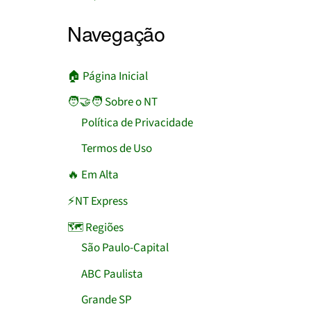
Navegação
🏠︎ Página Inicial
🧑‍🤝‍🧑 Sobre o NT
Política de Privacidade
Termos de Uso
🔥 Em Alta
⚡NT Express
🗺️ Regiões
São Paulo-Capital
ABC Paulista
Grande SP