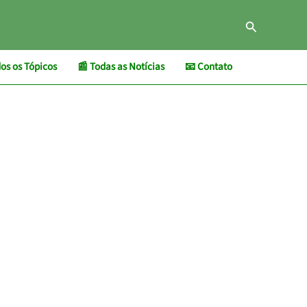
Pesquisar
os os Tópicos
📰 Todas as Notícias
📧 Contato