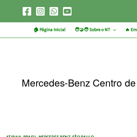
Ir
para
o
conteúdo
🏠︎ Página Inicial
🧑‍🤝‍🧑 Sobre o NT
🔥 Em
Mercedes-Benz Centro de