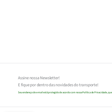
Assine nossa
Newsletter!
E fique por dentro das novidades do transporte!
Seu endereço de e-mail
est
á
protegido de acordo com nossa Política de Privacidade, que 