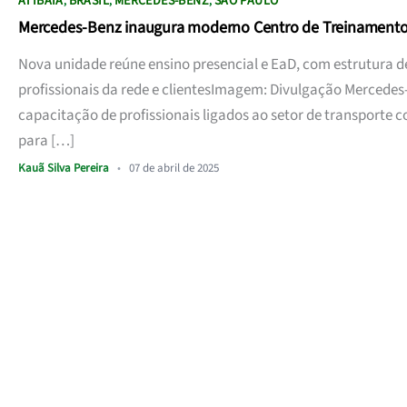
ATIBAIA
BRASIL
MERCEDES-BENZ
SÃO PAULO
,
,
,
Mercedes-Benz inaugura moderno Centro de Treinamento 
Nova unidade reúne ensino presencial e EaD, com estrutura 
profissionais da rede e clientesImagem: Divulgação Mercede
capacitação de profissionais ligados ao setor de transport
para […]
Kauã Silva Pereira
•
07 de abril de 2025