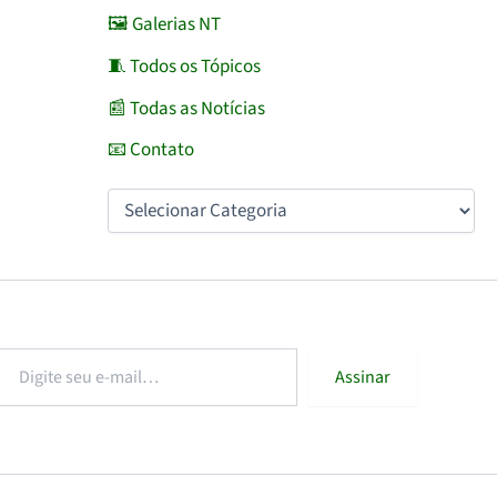
🖼️ Galerias NT
🧵 Todos os Tópicos
📰 Todas as Notícias
📧 Contato
igite
Assinar
eu
-
ail…