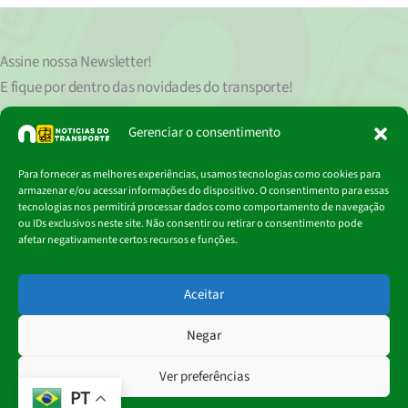
Assine nossa
Newsletter!
E fique por dentro das novidades do transporte!
Seu endereço de e-mail
est
á
protegido de acordo com nossa Política de Privacidade, que pode ser lida
Gerenciar o consentimento
clicando aqui.
Digite
Para fornecer as melhores experiências, usamos tecnologias como cookies para
Assinar
seu
armazenar e/ou acessar informações do dispositivo. O consentimento para essas
e-
tecnologias nos permitirá processar dados como comportamento de navegação
mail…
ou IDs exclusivos neste site. Não consentir ou retirar o consentimento pode
afetar negativamente certos recursos e funções.
© 2018 - 2026
Aceitar
Portal Notícias do Transporte
Negar
Ver preferências
PT