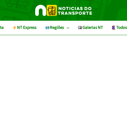
ta
NT Express
Regiões
Galerias NT
Todos