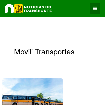
Ir
para
o
conteúdo
Movili Transportes