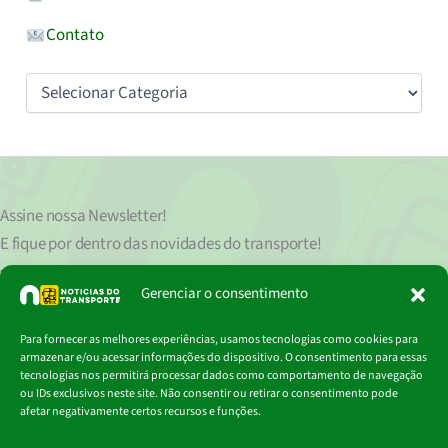
Contato
Categorias
Assine nossa
Newsletter!
E fique por dentro das novidades do transporte!
Seu endereço de e-mail
est
á
protegido de acordo com nossa Política de Privacidade, que pode ser lida
Gerenciar o consentimento
clicando aqui.
Digite
Para fornecer as melhores experiências, usamos tecnologias como cookies para
Assinar
seu
armazenar e/ou acessar informações do dispositivo. O consentimento para essas
e-
tecnologias nos permitirá processar dados como comportamento de navegação
mail…
ou IDs exclusivos neste site. Não consentir ou retirar o consentimento pode
afetar negativamente certos recursos e funções.