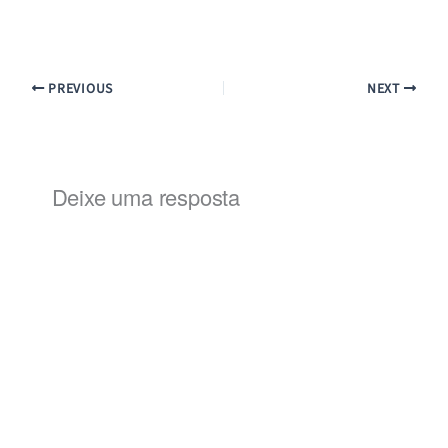
mail…
PREVIOUS
NEXT
Deixe uma resposta
Alternat