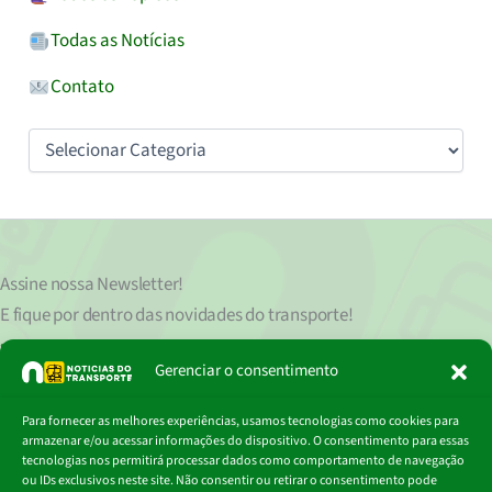
Todas as Notícias
Contato
Categorias
Assine nossa
Newsletter!
E fique por dentro das novidades do transporte!
Seu endereço de e-mail
est
á
protegido de acordo com nossa Política de Privacidade, que pode ser lida
Gerenciar o consentimento
clicando aqui.
Digite
Para fornecer as melhores experiências, usamos tecnologias como cookies para
Assinar
seu
armazenar e/ou acessar informações do dispositivo. O consentimento para essas
e-
tecnologias nos permitirá processar dados como comportamento de navegação
mail…
ou IDs exclusivos neste site. Não consentir ou retirar o consentimento pode