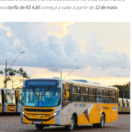
nova
tarifa de R$ 4,85
começa a valer a partir de
12 de maio
.