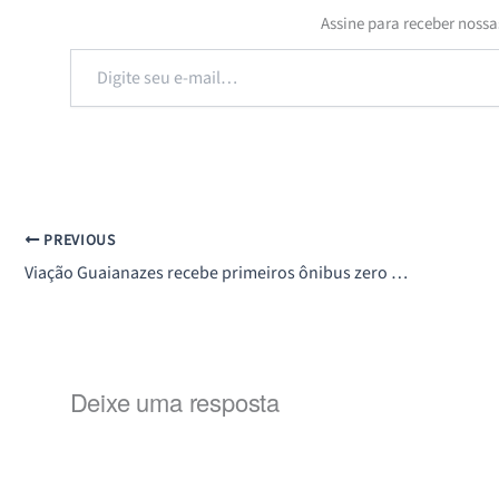
Assine para receber nossa
Digite
seu
e-
mail…
PREVIOUS
Viação Guaianazes recebe primeiros ônibus zero km do lote de renovação em Santo André (SP)
Deixe uma resposta