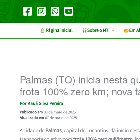
Ir
para
o
conteúdo
︎ Página Inicial
Sobre o NT
Em Al
Palmas (TO) inicia nesta q
frota 100% zero km; nova ta
Por
Kauã Silva Pereira
Publicado em
03 de maio de 2025
Atualizado em
07 de maio de 2025
A cidade de
Palmas
, capital do Tocantins, dá início nes
transporte coletivo com
frota 100% zero quilômetro
, i