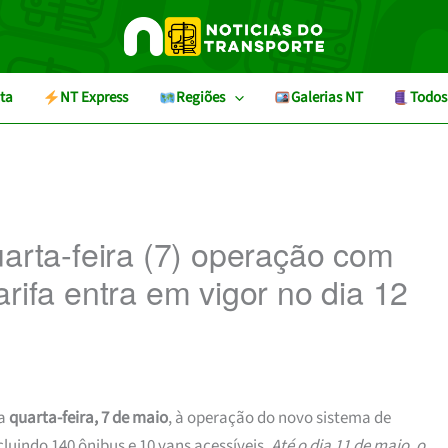
ta
NT Express
Regiões
Galerias NT
Todos
uarta-feira (7) operação com
rifa entra em vigor no dia 12
ta
quarta-feira, 7 de maio
, à operação do novo sistema de
ncluindo 140 ônibus e 10 vans acessíveis.
Até o dia 11 de maio, o