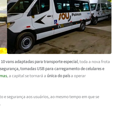
e
10 vans adaptadas para transporte especial
, toda a nova frota
e segurança, tomadas USB para carregamento de celulares e
lmas
, a capital se tornará a
única do país
a operar
rto e segurança aos usuários, ao mesmo tempo em que se
.