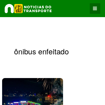
Ir
para
o
conteúdo
ônibus enfeitado