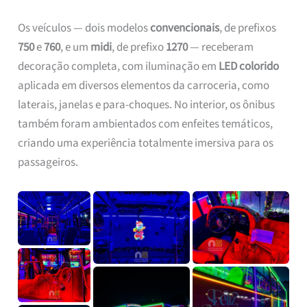
Os veículos — dois modelos
convencionais
, de prefixos
750
e
760
, e um
midi
, de prefixo
1270
— receberam
decoração completa, com iluminação em
LED colorido
aplicada em diversos elementos da carroceria, como
laterais, janelas e para-choques. No interior, os ônibus
também foram ambientados com enfeites temáticos,
criando uma experiência totalmente imersiva para os
passageiros.