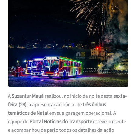
A
Suzantur Mauá
realizou, no início da noite desta
sexta-
feira (28)
, a apresentação oficial de
três ônibus
temáticos de Natal
em sua garagem operacional. A
equipe do
Portal Notícias do Transporte
esteve presente
e acompanhou de perto todos os detalhes da ação