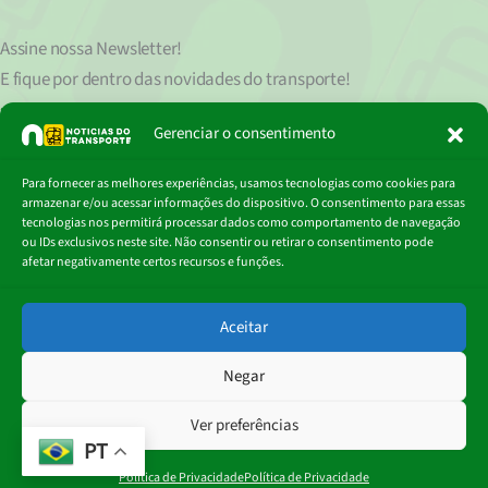
Assine nossa
Newsletter!
E fique por dentro das novidades do transporte!
Seu endereço de e-mail
est
á
protegido de acordo com nossa Política de Privacidade, que pode ser lida
Gerenciar o consentimento
clicando aqui.
Digite
Para fornecer as melhores experiências, usamos tecnologias como cookies para
Assinar
seu
armazenar e/ou acessar informações do dispositivo. O consentimento para essas
e-
tecnologias nos permitirá processar dados como comportamento de navegação
mail…
ou IDs exclusivos neste site. Não consentir ou retirar o consentimento pode
afetar negativamente certos recursos e funções.
© 2018 - 2026
Aceitar
Portal Notícias do Transporte
Negar
Ver preferências
PT
Política de Privacidade
Política de Privacidade