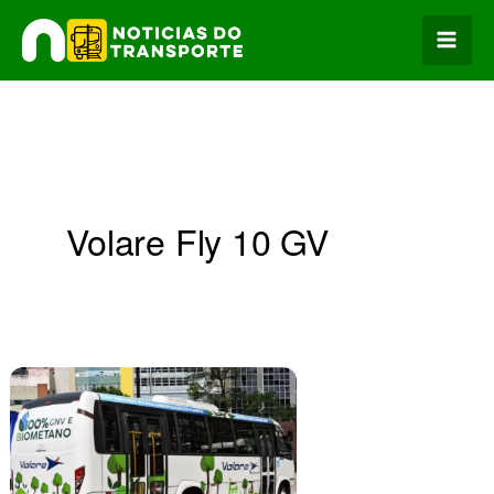
Ir
para
o
conteúdo
Volare Fly 10 GV