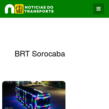
Ir
para
o
conteúdo
BRT Sorocaba