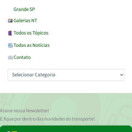
Grande SP
Galerias NT
Todos os Tópicos
Todas as Notícias
Contato
Categorias
Assine nossa
Newsletter!
E fique por dentro das novidades do transporte!
Seu endereço de e-mail
est
á
protegido de acordo com nossa Política de Privacidade, que pode ser lida